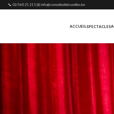
📞
02/560 21 21
| ✉️
info@comediedebruxelles.be
ACCUEIL
A
SPECTACLES