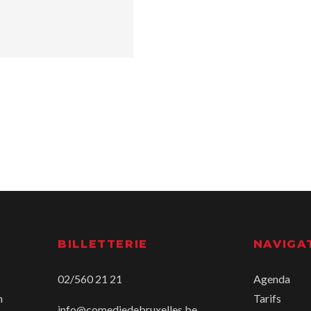
BILLETTERIE
NAVIGA
02/560 21 21
Agenda
n
Tarifs
info@comediedebruxelles.be